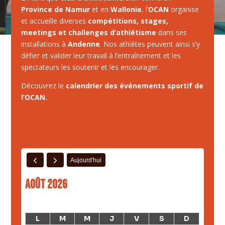
Province de Namur
et en
Wallonie
, l’
OCAN
organise
et accueille diverses
compétitions, stages,
meetings et challenges d’athlétisme
dans ses
installations à
Andenne
. Nos athlètes peuvent ainsi s’y
défier et valider leur travail à l’entraînement et les
spectateurs les soutenir et les encourager.
Découvrez le
calendrier des événements sportif de
l’OCAN.
Aujourd'hui
août 2026
L
M
M
J
V
S
D