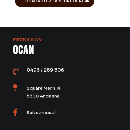
CONTACTER LA SECRÉTAIRE
Matricule 376
OCAN
0496 / 289 806


Square Melin 14
5300 Andenne

Suivez-nous !