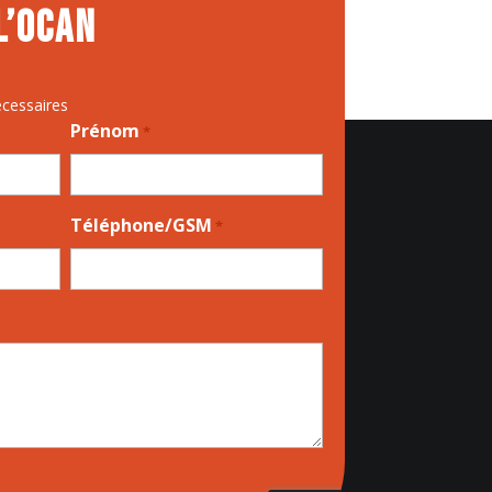
l’OCAN
écessaires
Prénom
*
Téléphone/GSM
*