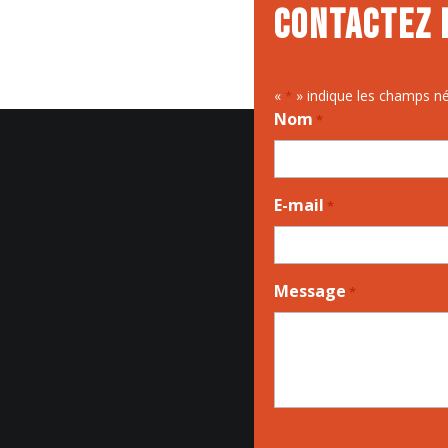
Contactez 
«
» indique les champs n
*
Nom
*
E-mail
*
Message
*
CAPTCHA