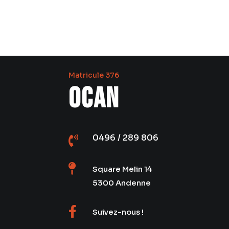
Matricule 376
OCAN
0496 / 289 806


Square Melin 14
5300 Andenne

Suivez-nous !