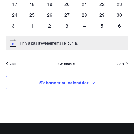
évènements
évènements
évènements
évènements
évènements
évènements
évènem
0
0
0
0
0
0
0
17
18
19
20
21
22
23
évènements
évènements
évènements
évènements
évènements
évènements
évènem
0
0
0
0
0
0
0
24
25
26
27
28
29
30
évènements
évènements
évènements
évènements
évènements
évènements
évènem
0
0
0
0
0
0
0
31
1
2
3
4
5
6
évènements
évènements
évènements
évènements
évènements
évènements
évènem
Il n’y a pas d’évènements ce jour là.
Notice
Juil
Ce mois-ci
Sep
S’abonner au calendrier