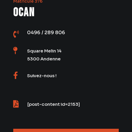
Matricule 376
OCAN
0496 / 289 806


Square Melin 14
5300 Andenne

Suivez-nous !

[post-content id=2153]