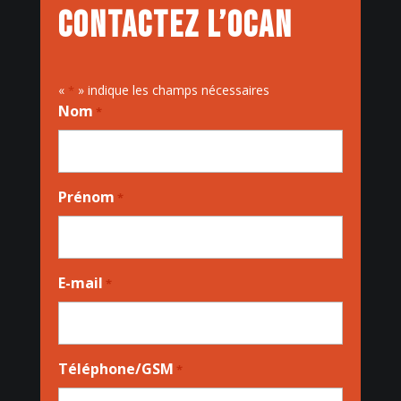
Contactez l’OCAN
«
» indique les champs nécessaires
*
Nom
*
Prénom
*
E-mail
*
Téléphone/GSM
*